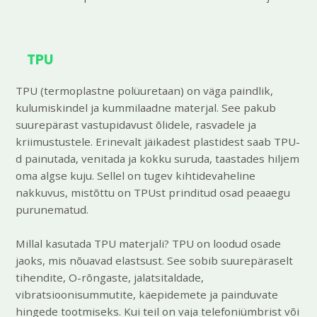
TPU
TPU (termoplastne polüuretaan) on väga paindlik,
kulumiskindel ja kummilaadne materjal. See pakub
suurepärast vastupidavust õlidele, rasvadele ja
kriimustustele. Erinevalt jäikadest plastidest saab TPU-
d painutada, venitada ja kokku suruda, taastades hiljem
oma algse kuju. Sellel on tugev kihtidevaheline
nakkuvus, mistõttu on TPUst prinditud osad peaaegu
purunematud.
Millal kasutada TPU materjali? TPU on loodud osade
jaoks, mis nõuavad elastsust. See sobib suurepäraselt
tihendite, O-rõngaste, jalatsitaldade,
vibratsioonisummutite, käepidemete ja painduvate
hingede tootmiseks. Kui teil on vaja telefoniümbrist või