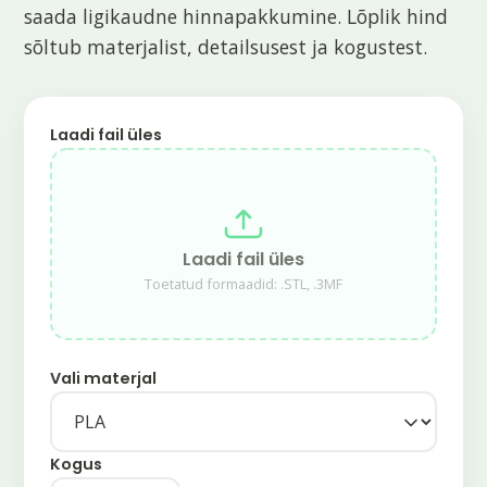
saada ligikaudne hinnapakkumine. Lõplik hind
sõltub materjalist, detailsusest ja kogustest.
Laadi fail üles
Laadi fail üles
Toetatud formaadid: .STL, .3MF
Vali materjal
Kogus