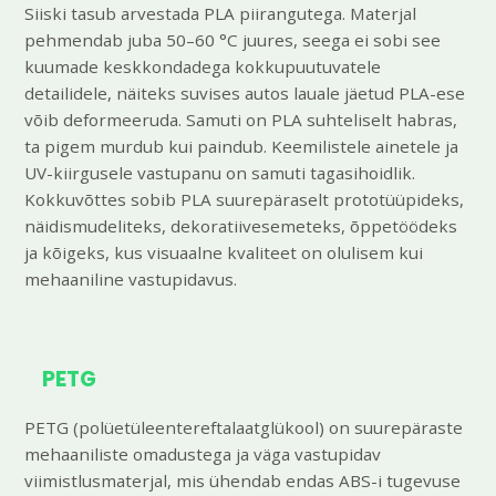
Siiski tasub arvestada PLA piirangutega. Materjal
pehmendab juba 50–60 °C juures, seega ei sobi see
kuumade keskkondadega kokkupuutuvatele
detailidele, näiteks suvises autos lauale jäetud PLA-ese
võib deformeeruda. Samuti on PLA suhteliselt habras,
ta pigem murdub kui paindub. Keemilistele ainetele ja
UV-kiirgusele vastupanu on samuti tagasihoidlik.
Kokkuvõttes sobib PLA suurepäraselt prototüüpideks,
näidismudeliteks, dekoratiivesemeteks, õppetöödeks
ja kõigeks, kus visuaalne kvaliteet on olulisem kui
mehaaniline vastupidavus.
PETG
PETG (polüetüleentereftalaatglükool) on suurepäraste
mehaaniliste omadustega ja väga vastupidav
viimistlusmaterjal, mis ühendab endas ABS-i tugevuse