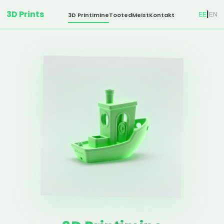
3D Prints
|
EE
EN
3D Printimine
Tooted
Meist
Kontakt