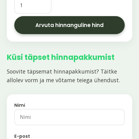
Arvuta hinnanguline hind
HINNANGULINE HIND
Küsi täpset hinnapakkumist
€0.00
Soovite täpsemat hinnapakkumist? Täitke
See on ligikaudne hinnang. Lõplik hind võib
allolev vorm ja me võtame teiega ühendust.
erineda sõltuvalt detailsuse tasemest ja
spetsiifilistest nõuetest.
Nimi
E-post