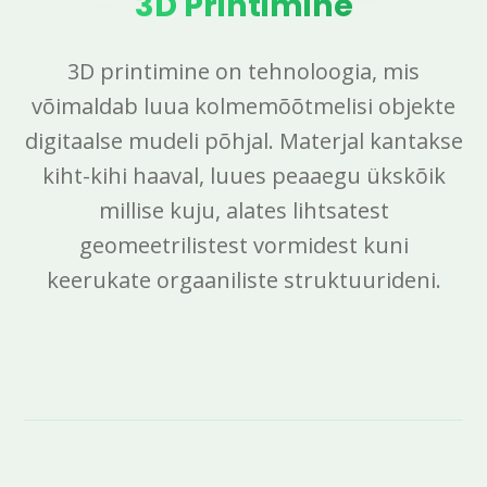
3D Printimine
3D printimine on tehnoloogia, mis
võimaldab luua kolmemõõtmelisi objekte
digitaalse mudeli põhjal. Materjal kantakse
kiht-kihi haaval, luues peaaegu ükskõik
millise kuju, alates lihtsatest
geomeetrilistest vormidest kuni
keerukate orgaaniliste struktuurideni.