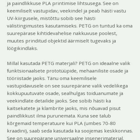
ja paindlikkuse PLA printimise lihtsusega. See on
keemiliselt vastupidav, veekindel ja peab hästi vastu
UV-kiirgusele, mistõttu sobib see hästi
välistingimustes kasutamiseks. PETG on tuntud ka oma
suurepärase kihtidevahelise nakkuvuse poolest,
muutes prinditud objektid äärmiselt tugevaks ja
löögikindlaks.
Millal kasutada PETG materjali? PETG on ideaalne valik
funktsionaalsete prototüüpide, mehaaniliste osade ja
tööriistade jaoks. Tänu oma keemilisele
vastupidavusele on see suurepärane valik vedelikega
kokkupuutuvate osade, sealhulgas toiduanumate ja
veekindlate detailide jaoks. See sobib hästi ka
kaitsekatete ja klambrite jaoks, mis nõuavad pisut
paindlikkust ilma purunemata. Kuna see talub
kõrgemaid temperatuure kui PLA (umbes 70-80
kraadini), saab seda kasutada ka soojemas keskkonnas.
See on suurepärane universaalne insenerimaterjal.