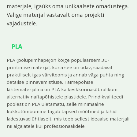
materjale, igaüks oma unikaalsete omadustega.
Valige materjal vastavalt oma projekti
vajadustele.
PLA
PLA (polüpiimhape)on kõige populaarsem 3D-
printimise materjal, kuna see on odav, saadaval
praktiliselt igas värvitoonis ja annab väga puhta ning
detailse pinnaviimistluse. Taimepõhise
lähtematerjalina on PLA ka keskkonnasõbralikum
alternatiiv naftapõhistele plastidele. Prindikvaliteedi
poolest on PLA ületamatu, selle minimaalne
kokkutõmbumine tagab täpsed mõõtmed ja kihid
ladestuvad ühtlaselt, mis teeb sellest ideaalse materjali
nii algajatele kui professionaalidele.