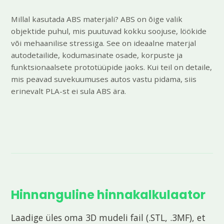
Millal kasutada ABS materjali? ABS on õige valik
objektide puhul, mis puutuvad kokku soojuse, löökide
või mehaanilise stressiga. See on ideaalne materjal
autodetailide, kodumasinate osade, korpuste ja
funktsionaalsete prototüüpide jaoks. Kui teil on detaile,
mis peavad suvekuumuses autos vastu pidama, siis
erinevalt PLA-st ei sula ABS ära.
Hinnanguline hinnakalkulaator
Laadige üles oma 3D mudeli fail (.STL, .3MF), et