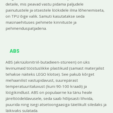
detaile, mis peavad vastu pidama paljudele
painutustele ja otsestele löökidele ilma lõhenemiseta,
on TPU õige valik. Samuti kasutatakse seda
masinaehituses pehmete kinnituste ja
pehmenduspatjadena.
ABS
ABS (akrüülonitriil-butadieen-stüreen) on üks
levinumaid tööstuslikke plastikuid (samast materjalist
tehakse näiteks LEGO klotse). See pakub kõrget
mehaanilist vastupidavust, suurepärast
temperatuuritaluvust (kuni 90-100 kraadi) ja
löögikindlust. ABS on populaarne ka tänu heale
järeltöödeldavusele, seda saab hõlpsasti lihvida,
puurida ning isegi atsetoongaasiga täielikult siledaks ja
läikivaks sulatada.